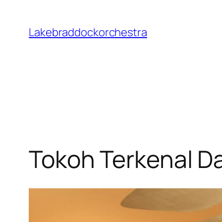
Skip
to
Lakebraddockorchestra
content
Tokoh Terkenal D