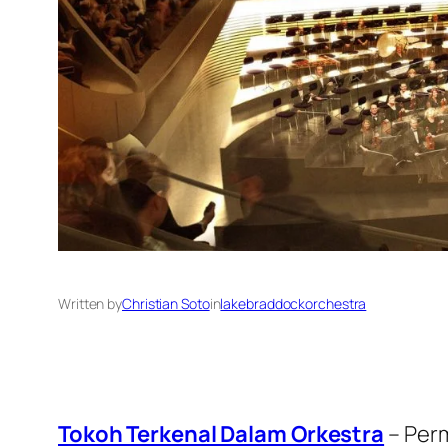
Written by
Christian Soto
in
lakebraddockorchestra
Tokoh Terkenal Dalam Orkestra
– Perm