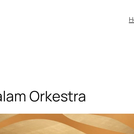
H
alam Orkestra