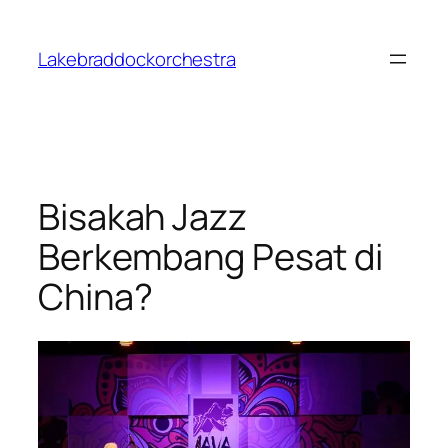
Skip
to
Lakebraddockorchestra
content
Bisakah Jazz
Berkembang Pesat di
China?