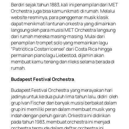
Berdiri sejak tahun 1883, kali ini penampilan dari MET
Orchestra juga bisa kamu nikmati di rumah. Melalui
website resminya, para penggemar musik klasik
dapat menikmati lantunan orkestra yang dimainkan
langsung oleh para musisi MET Orchestra langsung
dari rumah mereka masing-masing. Mulai dari
penampilan trompet solo yang memainkan lagu
“Patriótica Costarricense” dari Costa Rica hingga
permainan piano lagu Liebestod, dijamin akan
membuat kamu tenang dan rileks selama berada di
rumah.
Budapest Festival Orchestra
.
Budapest Festival Orchestra yang merayakan hari
jadinya untuk ke dua puluh lima tahun lalu, didiri oleh
grup Ivan Fischer dan banyak musisi berbakat dalam
grup ini memiliki peran dalam membuat musik yang
indah dengan penuh gairah. Orkestra ini didirikan
pada tahun 1983, membuat orchestra ini menjadi
orchestra termuda dalam daftar orchestra ini.