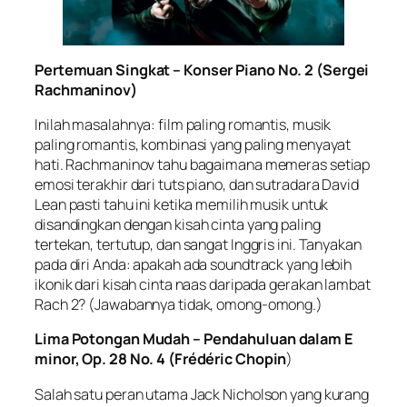
Pertemuan Singkat – Konser Piano No. 2 (Sergei
Rachmaninov)
Inilah masalahnya: film paling romantis, musik
paling romantis, kombinasi yang paling menyayat
hati. Rachmaninov tahu bagaimana memeras setiap
emosi terakhir dari tuts piano, dan sutradara David
Lean pasti tahu ini ketika memilih musik untuk
disandingkan dengan kisah cinta yang paling
tertekan, tertutup, dan sangat Inggris ini. Tanyakan
pada diri Anda: apakah ada soundtrack yang lebih
ikonik dari kisah cinta naas daripada gerakan lambat
Rach 2? (Jawabannya tidak, omong-omong.)
Lima Potongan Mudah – Pendahuluan dalam E
minor, Op. 28 No. 4 (Frédéric Chopin
)
Salah satu peran utama Jack Nicholson yang kurang