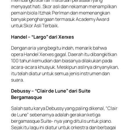
membangkitkan air mata dan perasaan yang
menyayat hati. Skor asli dan rekaman menampilkan
pemain biola Itzhak Perlman dan memenangkan
banyak penghargaan termasuk Academy Award
untuk Skor Asli Terbaik.
Handel – “Largo” dari Xerxes
Dengan aria yang begitu indah, menarik bahwa
opera Handel Xerxes gagal. Daerah itu dibangkitkan
100 tahun kemudian dan biasanya dilakukan pada
acara-acara khusyuk. Meskipun aslinya dinyanyikan,
itu telah diatur untuk semua jenis instrumen dan
suara.
Debussy – “Clair de Lune” dari Suite
Bergamasque
Salah satu karya Debussy yang paling dikenal, “Clair
de Lune” sebenarnya adalah gerakan ketiga
bergamasque Suite- nya yang ditulis untuk piano.
Sejak itu lagu ini diatur untuk orkestra dan berbagai