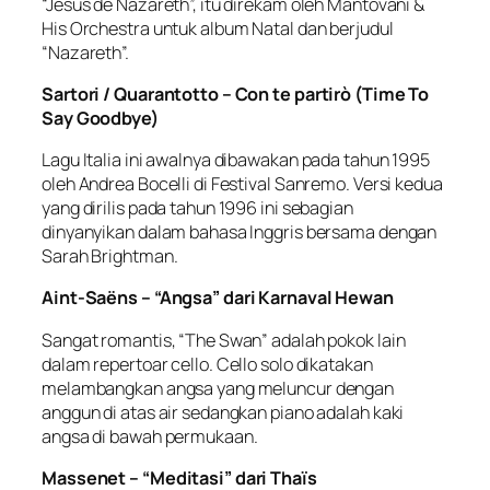
“Jesus de Nazareth”, itu direkam oleh Mantovani &
His Orchestra untuk album Natal dan berjudul
“Nazareth”.
Sartori / Quarantotto – Con te partirò (Time To
Say Goodbye)
Lagu Italia ini awalnya dibawakan pada tahun 1995
oleh Andrea Bocelli di Festival Sanremo. Versi kedua
yang dirilis pada tahun 1996 ini sebagian
dinyanyikan dalam bahasa Inggris bersama dengan
Sarah Brightman.
Aint-Saëns – “Angsa” dari Karnaval Hewan
Sangat romantis, “The Swan” adalah pokok lain
dalam repertoar cello. Cello solo dikatakan
melambangkan angsa yang meluncur dengan
anggun di atas air sedangkan piano adalah kaki
angsa di bawah permukaan.
Massenet – “Meditasi” dari Thaïs