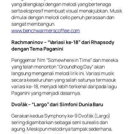
yang dilengkapi dengan melodi yang bertenaga
serta ekspresif membuat visual menakjubkan. Musik
dimulai dengan melodi cello penuh perasaan dan
sangat membangun.
www.benchwarmerscoffee.com
Rachmaninov – “Variasi ke-18” dari Rhapsody
dengan Tema Paganini
Penggemar film “Somewhere in Time” dan mereka
yang telah menonton “Groundhog Day” akan
langsung mengenali melodi lirik ini. Variasi musik
secara keseluruhan yang salah satunya termasuk
variasi ke-18, menjadi lebih terkenal daripada lagu
Paganini yang menjadi dasarnya.
Dvořák – “Largo” dari Simfoni Dunia Baru
Gerakan kedua Symphony ke-9 Dvořák (Largo)
sering digambarkan sebagai seni surealis dan
agung. Meskipun melodinya tampak sederhana,