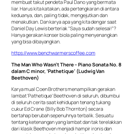
membuat takut pendeta Paul Dano yang bermata
liar. Harus kita katakan, ada pertengkaran di antara
keduanya, dan, paling tidak, mengejutkan dan
menakutkan. Dan karya apa yang kita dengar saat
Daniel Day Lewis berteriak “Saya sudah selesai!”?
Hanya gerakan konser biola paling menyenangkan
yang bisa dibayangkan.
https://www.benchwarmerscoffee.com
The Man Who Wasn’t There – Piano Sonata No. 8
dalam C minor, ‘Pathetique’ (Ludwig Van
Beethoven)
Karya mual Coen Brothers menampilkan gerakan
lambat ‘Pathetique’ Beethoven di seluruh, dibumbui
di seluruh cerita saat kehidupan tenang tukang
cukur Ed Crane (Billy Bob Thornton) secara
bertahap berubah sepenuhnya terbalik. Sesuatu
tentang ketenangan yang lambat dan tak terelakkan
dari klasik Beethoven menjadi hampir ironis dan