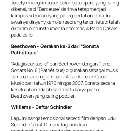
Jocelyn mungkin bukan salah satu opera yang paling
dikenal, tapi “Berceuse” darinya tetap menjadi
komposisi Godard yang paling bertahan lama. Ini
awalnya dinyanyikan oleh seorang tenor, tetapi telah
direkam oleh instrumen lain termasuk Pablo Casals
pada cello.
Beethoven – Gerakan ke-2 dari “Sonata
Pathétique”
“Adagio cantabile” dari Beethoven dengan Piano
Sonata No. 8 (Pathétique) digunakan sebagai musik
tema untuk program radio Adventures in Good
Music dari tahun 1970 hingga 2007. Sonata secara
keseluruhan adalah salah satu karya piano
Beethoven yang paling populer.
Williams – Daftar Schindler
Lagu ini sangat emosional seperti film dengan judul
Schindler’s List. Dimana lagu ini akan