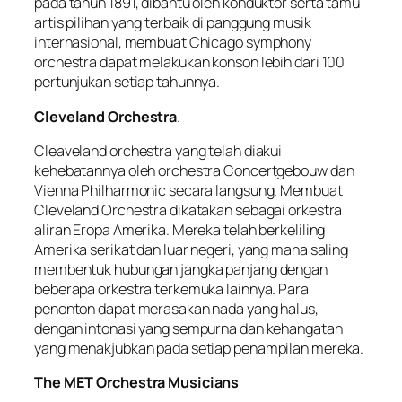
pada tahun 1891, dibantu oleh konduktor serta tamu
artis pilihan yang terbaik di panggung musik
internasional, membuat Chicago symphony
orchestra dapat melakukan konson lebih dari 100
pertunjukan setiap tahunnya.
Cleveland Orchestra
.
Cleaveland orchestra yang telah diakui
kehebatannya oleh orchestra Concertgebouw dan
Vienna Philharmonic secara langsung. Membuat
Cleveland Orchestra dikatakan sebagai orkestra
aliran Eropa Amerika. Mereka telah berkeliling
Amerika serikat dan luar negeri, yang mana saling
membentuk hubungan jangka panjang dengan
beberapa orkestra terkemuka lainnya. Para
penonton dapat merasakan nada yang halus,
dengan intonasi yang sempurna dan kehangatan
yang menakjubkan pada setiap penampilan mereka.
The MET Orchestra Musicians