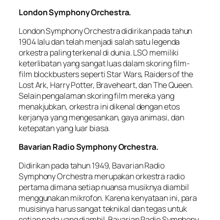
London Symphony Orchestra.
London Symphony Orchestra didirikan pada tahun
1904 lalu dan telah menjadi salah satu legenda
orkestra paling terkenal di dunia. LSO memiliki
keterlibatan yang sangat luas dalam skoring film-
film blockbusters seperti Star Wars, Raiders of the
Lost Ark, Harry Potter, Braveheart, dan The Queen.
Selain pengalaman skoring film mereka yang
menakjubkan, orkestra ini dikenal dengan etos
kerjanya yang mengesankan, gaya animasi, dan
ketepatan yang luar biasa.
Bavarian Radio Symphony Orchestra.
Didirikan pada tahun 1949, Bavarian Radio
Symphony Orchestra merupakan orkestra radio
pertama dimana setiap nuansa musiknya diambil
menggunakan mikrofon. Karena kenyataan ini, para
musisinya harus sangat teknikal dan tegas untuk
setiap nada yang diambil. Bavarian Radio Symphony