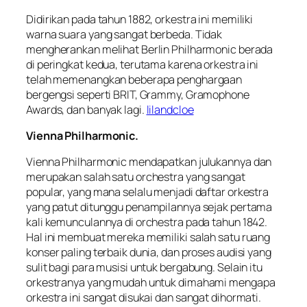
Didirikan pada tahun 1882, orkestra ini memiliki
warna suara yang sangat berbeda. Tidak
mengherankan melihat Berlin Philharmonic berada
di peringkat kedua, terutama karena orkestra ini
telah memenangkan beberapa penghargaan
bergengsi seperti BRIT, Grammy, Gramophone
Awards, dan banyak lagi.
lilandcloe
Vienna Philharmonic.
Vienna Philharmonic mendapatkan julukannya dan
merupakan salah satu orchestra yang sangat
popular, yang mana selalu menjadi daftar orkestra
yang patut ditunggu penampilannya sejak pertama
kali kemunculannya di orchestra pada tahun 1842.
Hal ini membuat mereka memiliki salah satu ruang
konser paling terbaik dunia, dan proses audisi yang
sulit bagi para musisi untuk bergabung. Selain itu
orkestranya yang mudah untuk dimahami mengapa
orkestra ini sangat disukai dan sangat dihormati.