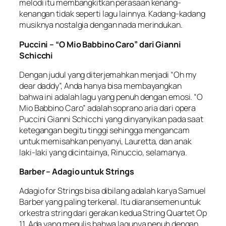
melodi itu membangkitkan perasaan kenang-
kenangan tidak seperti lagu lainnya. Kadang-kadang
musiknya nostalgia dengan nada merindukan.
Puccini – “O Mio Babbino Caro” dari Gianni
Schicchi
Dengan judul yang diterjemahkan menjadi “Oh my
dear daddy”, Anda hanya bisa membayangkan
bahwa ini adalah lagu yang penuh dengan emosi. “O
Mio Babbino Caro” adalah soprano aria dari opera
Puccini Gianni Schicchi yang dinyanyikan pada saat
ketegangan begitu tinggi sehingga mengancam
untuk memisahkan penyanyi, Lauretta, dan anak
laki-laki yang dicintainya, Rinuccio, selamanya.
Barber – Adagio untuk Strings
Adagio for Strings bisa dibilang adalah karya Samuel
Barber yang paling terkenal. Itu diaransemen untuk
orkestra string dari gerakan kedua String Quartet Op
11. Ada yang menulis bahwa lagunya penuh dengan