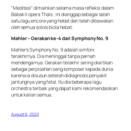
“Meditasi” dimainkan selama masa refleksi dalam
Babak II opera Thaïs . Ini dianggap sebagai salah
satu lagu encore yang hebat dan telah dibawakan
oleh semua solois biola hebat.
Mahler – Gerakan ke-4 dari Symphony No. 9
Mahler’s Symphony No. 9 adalah simfoni
terakhirnya. Dia meninggal tanpa pernah
mendengarnya. Gerakan terakhir sering diartikan
sebagai perpisahan sang komposer kepada dunia
karena ia disusun setelah didiagnosis penyakit
jantungnya yang fatal. Itu dia beberapa lagu
orchestra terbaik yang dapat kami rekomendasikan
untuk kalian semua.
August 6, 2020