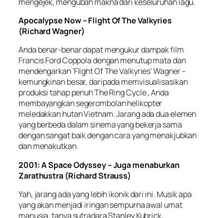
mengejek, mengubah makna dari keseluruhan lagu.
Apocalypse Now – Flight Of The Valkyries
(Richard Wagner)
Anda benar-benar dapat mengukur dampak film
Francis Ford Coppola dengan menutup mata dan
mendengarkan ‘Flight Of The Valkyries’ Wagner –
kemungkinan besar, daripada memvisualisasikan
produksi tahap penuh The Ring Cycle , Anda
membayangkan segerombolan helikopter
meledakkan hutan Vietnam. Jarang ada dua elemen
yang berbeda dalam sinema yang bekerja sama
dengan sangat baik dengan cara yang menakjubkan
dan menakutkan.
2001: A Space Odyssey – Juga menaburkan
Zarathustra (Richard Strauss)
Yah, jarang ada yang lebih ikonik dari ini. Musik apa
yang akan menjadi iringan sempurna awal umat
manusia, tanya sutradara Stanley Kubrick.