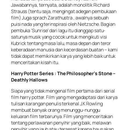
Jawabannya, ternyata, adalah monolitik Richard
Strauss (tentu saja, mengingat adegan pembukaan
film) Juga sprach Zarathustra , awalnya sebuah
puisi nada yang terinspirasi oleh Nietzsche. Bagian
pembuka ‘Sunrise’ dari lagu itu dianggap satu-
satunya musik yang cocok untuk mengikuti visi
Kubrick tentang masa lalu, masa depan dan teror
keberadaan manusia dan kecerdasan buatan – kami
tidak dapat memikirkan karya yang lebih baik untuk
menceritakan kisah itu.
Harry Potter Series : The Philosopher’s Stone –
Deathly Hallows
Siapa yang tidak mengenal film pertama dari serial
film harry potter. Film yang mengadaptasi dari karya
tulisan karangan penulis terkenal J.K Rowling
membuat banyak orang menunggu-nunggu
keluaran film terbarunya. Film yang menceritakan
tentang perlawanan penyihir yang baik, melawan
penyihir yang jauh atau tersesat karena haus akan