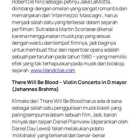
Robert De Niro sebagai petinju Jake LaMotta,
diimbangi dengan omelan yang sangat romantis dan
memanjakan dari ‘Intermezzo’ Mascagni , harus
menjadi salah satu yang terbesar dalam sejarah
perfilman. Sutradara Martin Scorsese dikenal
karena menggunakan musik pop yang sesuai
dengan waktu dan tempat filmnya, jadi baginya
untuk membuat fitur dari repertoar opera adalah
sebuah pertaruhan pada tahun 1980 – yang memiliki
efek yang tak terhapuskan pada musik dan bioskop.
sejarah.
www.lilandcloe.com
There Will Be Blood – Violin Concerto in D mayor
(Johannes Brahms)
Klimaks dari There Will Be Blood harus ada di sana
sebagai salah satu penggunaan musik klasik yang
paling sempurna dalam sebuah film. Jadi, baron
minyak dan taipan Daniel Plainview (diperankan oleh
Daniel Day Lewis) telah melakukan pidato
‘milkshake’ yang terkenal dan benar-benar