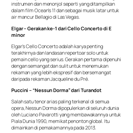
instrumen dan menonjol seperti yang ditampilkan
dalam film Ocean’s 11 dan sebagai musik latar untuk
air mancur Bellagio di Las Vegas.
Elgar – Gerakan ke-1 dari Cello Concerto di E
minor
Elgar’s Cello Concerto adalah karya penting
terakhirnya dan landasan repertoar solo untuk
pemain cello yang serius. Gerakan pertama dipenuhi
dengan semangat dan sulit untuk menemukan
rekaman yang lebih ekspresif dan bersemangat
daripada rekaman Jacqueline du Pré.
Puccini – “Nessun Dorma” dari Turandot
Salah satu tenor arias paling terkenal di semua
opera, Nessun Dorma dipopulerkan di seluruh dunia
oleh Luciano Pavarotti yang membawakannya untuk
Piala Dunia 1990, memikat penonton global. Itu
dimainkan di pemakamannya pada 2013.